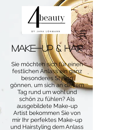
MAKE-UP & Hair
Sie möchten sich für einen
festlichen Anlass ein ganz
besonderes Styling
gönnen, um sich an diesem
Tag rund um wohl und
schön zu fühlen? Als
ausgebildete Make-up
Artist bekommen Sie von
mir Ihr perfektes Make-up
und Hairstyling dem Anlass