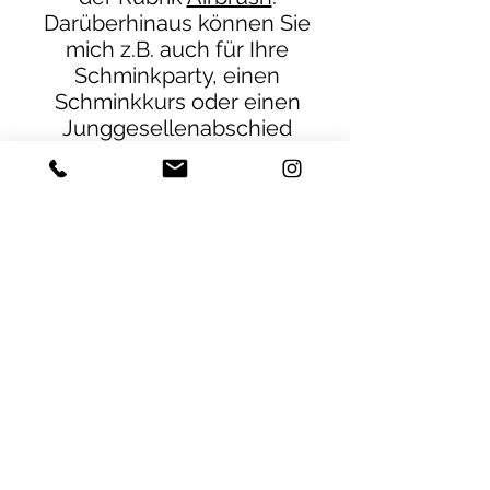
Darüberhinaus können Sie
mich z.B. auch für Ihre
Schminkparty, einen
Schminkkurs oder einen
Junggesellenabschied
buchen.
Rufen Sie mich gerne an,
damit wir Ihre Vorstellungen
und Wünsche besprechen
können.
Sämtliche Leistungen kann
ich selbstverständlich auch
bei Ihnen zu Hause
ausführen.
Preise auf Anfrage!