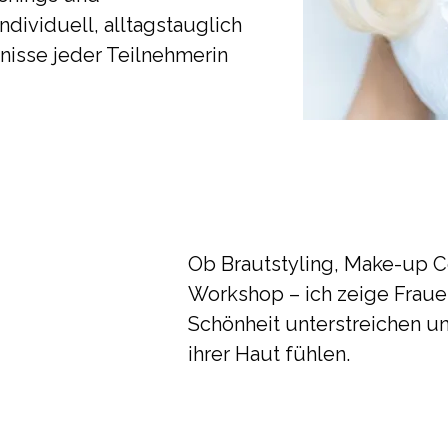
dividuell, alltagstauglich
nisse jeder Teilnehmerin
n the whole
Ob Brautstyling, Make-up 
 that looks
Workshop – ich zeige Frauen,
Schönheit unterstreichen u
u."
ihrer Haut fühlen.
el)