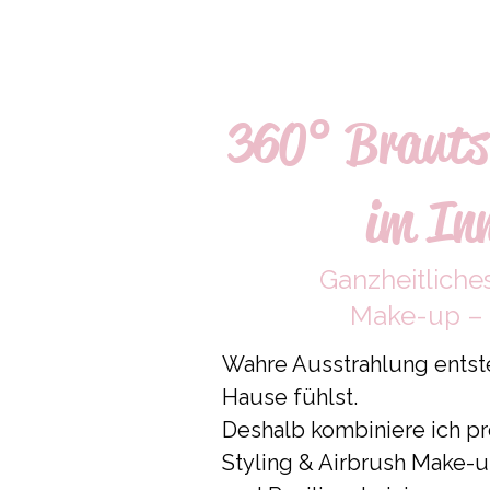
360° Brauts
im In
Ganzheitliches
Make-up – 
Wahre Ausstrahlung entste
Hause fühlst.
Deshalb kombiniere ich pr
Styling & Airbrush Make-u