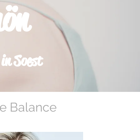
hön
 in Soest
re Balance