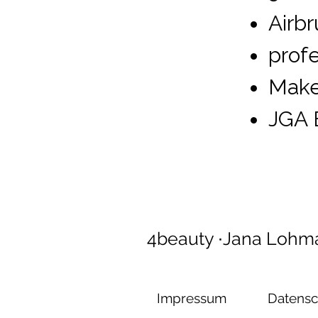
Airb
prof
Make
JGA 
4beauty ∙Jana Lohm
Impressum
Datensc