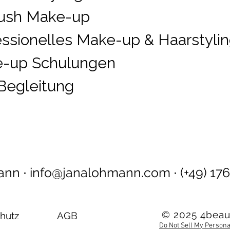
rush Make-up
essionelles Make-up & Haarstyli
-up Schulungen
Begleitung
ann ∙
info@janalohmann.com
∙
(+49) 17
© 2025 4beau
hutz
AGB
Do Not Sell My Persona