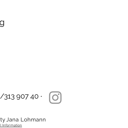
ng
6/313 907 40 ∙
ty Jana Lohmann
l Information