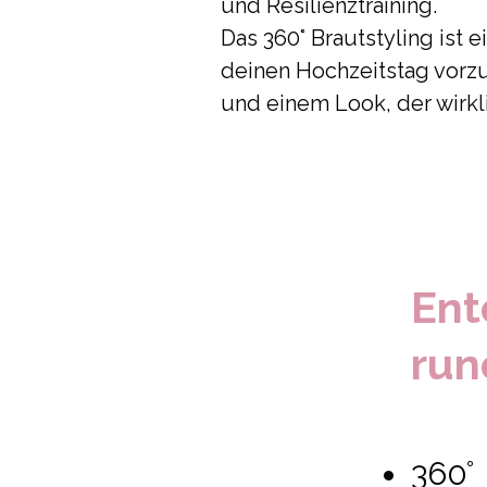
und Resilienztraining.
Das 360° Brautstyling ist 
deinen Hochzeitstag vorzu
und einem Look, der wirkli
En
run
360° 