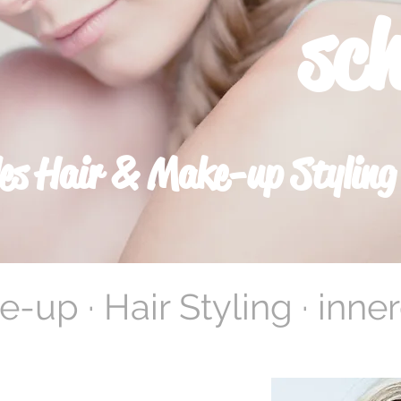
sc
les Hair & Make-up Styling
-up · Hair Styling · inne